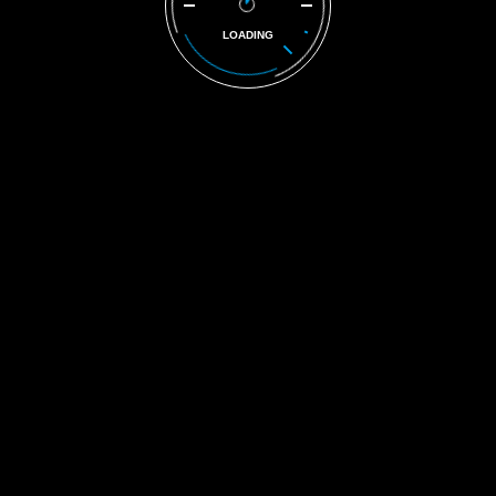
LOADING
Kontakt-Infos
Leimbachstraße 207-209
57074 Siegen
0271/ 33 10 55
info@svdemmer.de
Öffnungszeiten
werktags: 08:00 - 17:00 Uhr
© 2026 SV Demmer,
All Rights Reserved
Impressum
Datenschutz