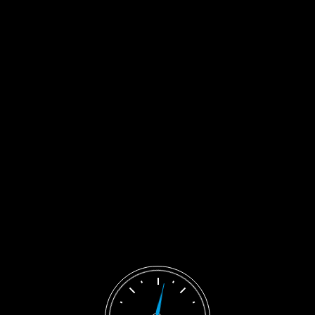
TERMIN VEREINBAREN
Image
1
by
0