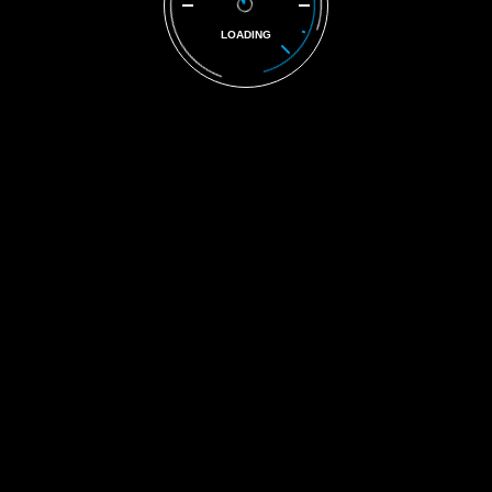
LOADING
Kontakt-Infos
Leimbachstraße 207-209
57074 Siegen
0271/ 33 10 55
info@svdemmer.de
Öffnungszeiten
werktags: 08:00 - 17:00 Uhr
© 2026 SV Demmer,
All Rights Reserved
Impressum
Datenschutz