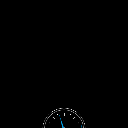
TERMIN VEREINBAREN
Image
8
by
0